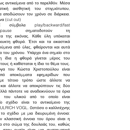
ως αντικείμενα από το παρελθόν. Μέσα
τική αισθητική του στιγμιότυπου,
να αποδώσουν τον χρόνο σε διάρκεια.
να (cut out)
 σύμβολα play/backward/fast
stop/pause σηματοδοτούν τη
ητα της εικόνας. Κάθε ύλη υπόκειται
ευκτη φθορά. Έτσι και τα εικαστικά
ούμενα από ύλες, φθείρονται και αυτά
ο του χρόνου. Υπάρχει ένα σημείο στο
η ίδια η φθορά γίνεται μέρος του
τους ή καθίσταται η ίδια το θέμα τους.
ργα του Κώστα Χριστοπούλου είναι
από αποκόμματα εφημερίδων που
ι με τέτοιο τρόπο ώστε άλλοτε να
και άλλοτε να αποκρύπτουν τις δύο
αλλά πάντοτε να αναδεικνύουν τα όρια
ς του υλικού από το οποίο είναι
Το σχέδιο είναι το αντικείμενο της
υ ULRICH VOGL. Ωστόσο ο καλλιτέχνης
ι το σχέδιο με μια διευρυμένη έννοια:
ην κλασσική έννοια του όρου είναι η
σα στο σώμα της δουλειάς του, καθώς
 στην ουσία είναι μια συστηματική