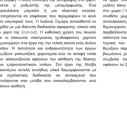
ίνεται ο ρυθμιστής της μεταμόρφωσης. Ένα
μελέτη πάνω
ορσελάνινο μπιμπελό ή μια πλαστική κούκλα,
στο χώρο (“e
ετατρέπονται σε επιφάνειες που περιγράφουν το κενό
συνθέτει χώ
το εσωτερικό τους.
H Ιωάννα Ξημέρη αντικαθιστά το
αντανάκλαση
χέδιο με μια ιδιότυπη διαδικασία αφαίρεσης υλικού από
δημιουργού
ο χαρτί της (cut-out). H καθολική χρήση του λευκού
περιβάλλον
αι οι απανωτές επιστρώσεις ημιδιαφανούς χαρτιού
απλότητά του
ημιουργούν στα έργα της την τελική εικόνα ενός άυλου
τεχνική το
οπίου. Η λεπτότητα και ευθραυστότητα των έργων
θυμίζουν πα
υμίζουν γιαπωνέζικη χειροτεχνία ενώ τα ασαφή τοπία
βιωμένους χ
ου απεικονίζονται αφήνουν την αίσθηση της θέασης
σύμβολα τη
ων ιμπρεσιονιστικών τοπίων. Στο έργο της Ντόβα
υφάνουν τις 
ικονόμου ευτελή συνήθως υλικά διαμορφώνονται με
ια σχολαστική διαδικασία σε αντικείμενα που
ετυλίγονται σαν μοτίβα που επαναλαμβάνονται, ενώ
άνουν αισθητή