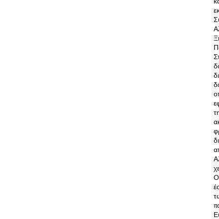
κ
ε
Σ
Α
Ξ
Π
Σ
δ
δ
δ
ο
ε
τ
α
φ
δ
α
Α
χ
Ο
έ
τ
π
Ε