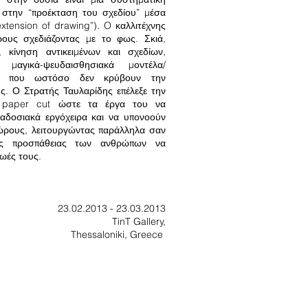
 στην “προέκταση του σχεδίου” μέσα
xtension of drawing”). O καλλιτέχνης
ρους σχεδιάζοντας με το φως. Σκιά,
, κίνηση αντικειμένων και σχεδίων,
ν μαγικά-ψευδαισθησιακά μοντέλα/
τα που ωστόσο δεν κρύβουν την
ς. Ο Στρατής Ταυλαρίδης επέλεξε την
υ paper cut ώστε τα έργα του να
ραδοσιακά εργόχειρα και να υπονοούν
ώρους, λειτουργώντας παράλληλα σαν
ς προσπάθειας των ανθρώπων να
ζωές τους.
23.02.2013 - 23.03.2013
TinT Gallery,
Thessaloniki, Greece