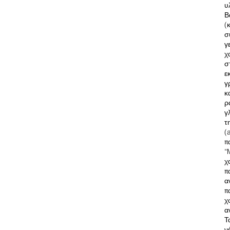
υ
Β
(
σ
γ
χ
σ
ε
γ
κ
ρ
γ
τ
(
π
“
χ
π
α
π
χ
α
Τ
ν