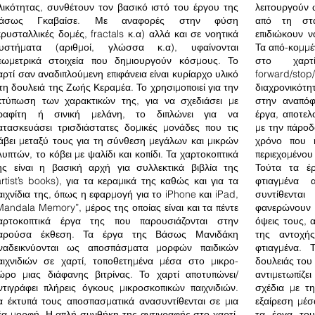
λικότητας, συνθέτουν τον βασικό ιστό του έργου της
λειτουργούν 
άσως Γκαβαίσε. Με αναφορές στην φύση
από τη στα
κρυσταλλικές δομές, fractals κ.α) αλλά και σε νοητικά
επιδιώκουν 
υστήματα (αριθμοί, γλώσσα κ.α), υφαίνονται
Τα από-κομμέ
εωμετρικά στοιχεία που δημιουργούν κόσμους. Το
στο χαρτί
αρτί σαν αναδιπλούμενη επιφάνεια είναι κυρίαρχο υλικό
forward/
τη δουλειά της Ζωής Κεραμέα. Το χρησιμοποιεί για την
διαχρονικότ
κτύπωση των χαρακτικών της, για να σχεδιάσει με
στην αναπόφ
ραφίτη ή σινική μελάνη, το διπλώνει για να
έργα, αποτελ
ατασκευάσει τρισδιάστατες δομικές μονάδες που τις
με την πάροδ
άβει μεταξύ τους για τη σύνθεση μεγάλων και μικρών
χρόνο που 
λυπτών, το κόβει με ψαλίδι και κοπίδι. Τα χαρτοκοπτικά
περιεχομένου 
ης είναι η βασική αρχή για συλλεκτικά βιβλία της
Τούτα τα έ
artist’s books), για τα κεραμικά της καθώς και για τα
φτιαγμένα 
αιχνίδια της, όπως η εφαρμογή για το iPhone και iPad,
συντίθεντα
Mandala Memory”, μέρος της οποίας είναι και τα πέντε
φανερώνουν 
αρτοκοπτικά έργα της που παρουσιάζονται στην
όψεις τους, 
αρούσα έκθεση. Τα έργα της Βάσως Μανιδάκη
της αντοχή
ναδεικνύονται ως αποσπάσματα μορφών παιδικών
φτιαγμένα. 
αιχνιδιών σε χαρτί, τοποθετημένα μέσα στο μικρο-
δουλειάς το
ώρο μιας διάφανης βιτρίνας. Το χαρτί αποτυπώνει/
αντιμετωπίζε
ντιγράφει πλήρεις όγκους μικροσκοπικών παιχνιδιών.
σχέδια με τ
α έκτυπά τους αποσπασματικά ανασυντίθενται σε μια
εξαίρεση μέ
έα μορφή. Η απλή συνθήκη της αντιγραφής στο χαρτί,
τα έργα του