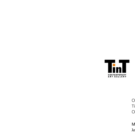
O
T
O
Μ
λ