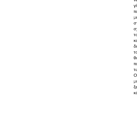
γ
π
μ
σ
σ
τ
κ
δ
τ
θ
π
τ
Ο
μ
ξ
κ