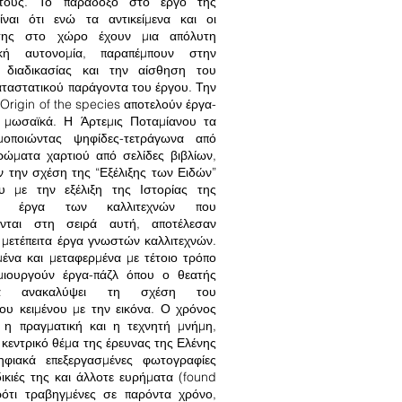
τους. Το παράδοξο στο έργο της
ίναι ότι ενώ τα αντικείμενα και οι
 της στο χώρο έχουν μια απόλυτη
ική αυτονομία, παραπέμπουν στην
ς διαδικασίας και την αίσθηση του
ταστατικού παράγοντα του έργου. Την
Origin of the species αποτελούν έργα-
α μωσαϊκά. Η Άρτεμις Ποταμίανου τα
μοποιώντας ψηφίδες-τετράγωνα από
ρώματα χαρτιού από σελίδες βιβλίων,
 την σχέση της “Εξέλιξης των Ειδών”
υ με την εξέλιξη της Ιστορίας της
α έργα των καλλιτεχνών που
ύνται στη σειρά αυτή, αποτέλεσαν
 μετέπειτα έργα γνωστών καλλιτεχνών.
μένα και μεταφερμένα με τέτοιο τρόπο
ιουργούν έργα-πάζλ όπου ο θεατής
να ανακαλύψει τη σχέση του
ου κειμένου με την εικόνα. Ο χρόνος
, η πραγματική και η τεχνητή μνήμη,
 κεντρικό θέμα της έρευνας της Ελένης
φιακά επεξεργασμένες φωτογραφίες
δικιές της και άλλοτε ευρήματα (found
αρότι τραβηγμένες σε παρόντα χρόνο,