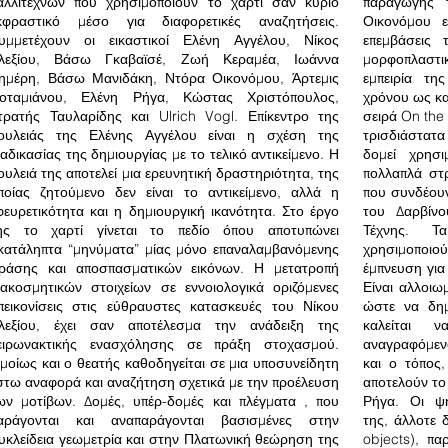
αλλιτεχνών που χρησιμοποιούν το χαρτί σαν κύριο
παραγωγής 
κφραστικό μέσο για διαφορετικές αναζητήσεις.
Οικονόμου ε
υμμετέχουν οι εικαστικοί Ελένη Αγγέλου, Νίκος
επεμβάσεις
λεξίου, Βάσω Γκαβαϊσέ, Ζωή Κεραμέα, Ιωάννα
μορφοπλαστ
ημέρη, Βάσω Μανιδάκη, Ντόρα Οικονόμου, Άρτεμις
εμπειρία τη
οταμιάνου, Ελένη Ρήγα, Κώστας Χριστόπουλος,
χρόνου ως κα
τρατής Ταυλαρίδης και Ulrich Vogl. Επίκεντρο της
σειρά On the 
ουλειάς της Ελένης Αγγέλου είναι η σχέση της
τρισδιάστατ
ιαδικασίας της δημιουργίας με το τελικό αντικείμενο. Η
δομεί χρησι
ουλειά της αποτελεί μια ερευνητική δραστηριότητα, της
πολλαπλά στ
ποίας ζητούμενο δεν είναι το αντικείμενο, αλλά η
που συνδέουν
φευρετικότητα και η δημιουργική ικανότητα. Στο έργο
του Δαρβίνο
ης το χαρτί γίνεται το πεδίο όπου αποτυπώνει
Τέχνης. Τ
κατάληπτα “μηνύματα” μίας μόνο επαναλαμβανόμενης
χρησιμοποιο
ράσης και αποσπασματικών εικόνων. Η μετατροπή
έμπνευση για
ιακοσμητικών στοιχείων σε εννοιολογικά οριζόμενες
Είναι αλλοιω
πεικονίσεις στις εύθραυστες κατασκευές του Νίκου
ώστε να δημ
λεξίου, έχει σαν αποτέλεσμα την ανάδειξη της
καλείται 
ειρωνακτικής ενασχόλησης σε πράξη στοχασμού.
αναγραφόμεν
μοίως και ο θεατής καθοδηγείται σε μια υποσυνείδητη
και ο τόπος
στω αναφορά και αναζήτηση σχετικά με την προέλευση
αποτελούν το
ων μοτίβων. Δομές, υπέρ-δομές και πλέγματα , που
Ρήγα. Οι ψη
αράγονται και αναπαράγονται βασισμένες στην
της, άλλοτε 
υκλείδεια γεωμετρία και στην Πλατωνική θεώρηση της
objects), π