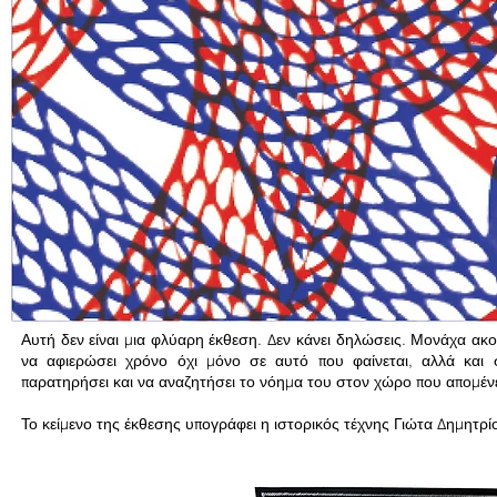
«αυτό που λείπει, ορίζει αυτό πο
του Γεράσιμου Ευαγγελάτου, συμπυκνώνοντας χρόνια δουλειάς του 
Ο Στρατής Ταυλαρίδης, έπειτα από αλλεπάλληλα καλοκαίρια στην Α
ατομική έκθεση στον τόπο αυτόν. Το έργο του εμφανίζεται μέσα σε έ
έχει υφανθεί μέσα στη σκέψη του. Η σπείρα, επαναλαμβανόμενο μοτ
έντονα παρούσα στο νέο αυτό έργο, μοιάζει να συγγενεύει παράδοξα
στις πέτρες του νησιού, όπου σπειροειδή σχήματα έχουν σκαλιστεί στο
Εδώ και πάνω από μια δεκαετία, ο Ταυλαρίδης δουλεύει σχεδόν αποκλ
γραμμαρίων, τα οποία κόβει με χειρουργικό νυστέρι. Μέσω της τ
περίπλοκες συνθέσεις που ισορροπούν ανάμεσα στην ακρίβεια και τ
κόσμοι του προκύπτουν μέσα από την αφαίρεση της ύλης, δεν πρ
αλλά να συγχρονιστούν μαζί του, αφήνοντας το παρελθόν και το παρ
Αυτή δεν είναι μια φλύαρη έκθεση. Δεν κάνει δηλώσεις. Μονάχα ακού
να αφιερώσει χρόνο όχι μόνο σε αυτό που φαίνεται, αλλά και 
παρατηρήσει και να αναζητήσει το νόημα του στον χώρο που απομένε
Το κείμενο της έκθεσης υπογράφει η ιστορικός τέχνης Γιώτα Δημητρί