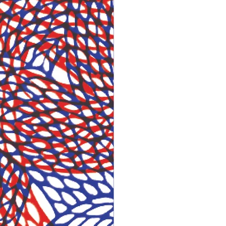
α μοναδικό έργο από xειροποίητο
ές, σκιές και σιωπή, που φέρει επάνω