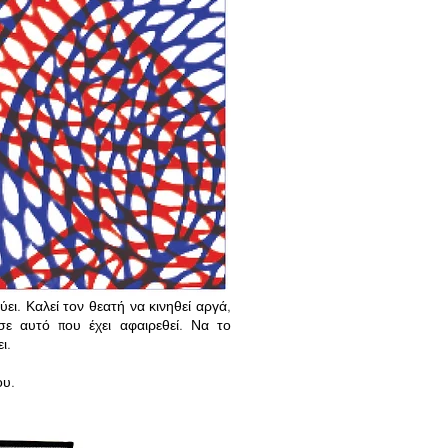
υ μένει»
Στρατή Ταυλαρίδη σε μία ανάσα.
στυπάλαια, επιστρέφει με την πρώτη
να τοπίο που, χωρίς να το επιδιώξει,
ίβο στο εικαστικό του λεξιλόγιο και
 με τις χαράξεις που συναντά κανείς
 χέρι, αιώνες πριν.
ειστικά με χειροποίητα χαρτιά λίγων
εχνικής του papercut «ζωγραφίζει»
ην ευθραυστότητα. Οι λεπτεπίλεπτοι
οσπαθούν να επιβληθούν στον χώρο,
όν να ανασάνουν μέσα απ’ το χαρτί.
ει. Καλεί τον θεατή να κινηθεί αργά,
σε αυτό που έχει αφαιρεθεί. Να το
ι.
ου.