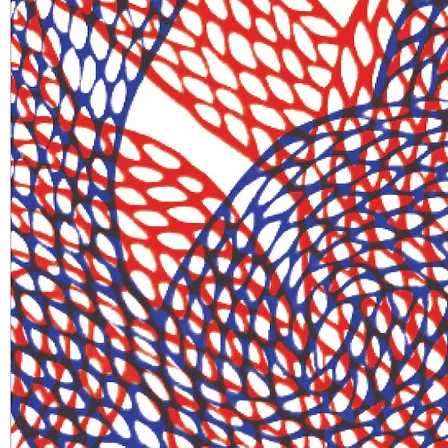
VOID
| Αυτό που λείπει
Σας προσκαλούμε στην Ατομική έκθεση του Στρατή Ταυλαρίδη
Στον Ανεμόμυλο της Χώρας, Αστυπάλαια
Εγκαίνια: 24 Ιουλίου 2025, ώρα 21:00
Διάρκεια: 24.07.2025 – 08.08.2025
Μέσα στον φθαρμένο από τον χρόνο ανεμόμυλο της Αστυπάλαιας, έν
χαρτί ξετυλίγεται σε μήκος έξι μέτρων. Ένα εύθραυστο τοπίο από τομ
του τη φράση: