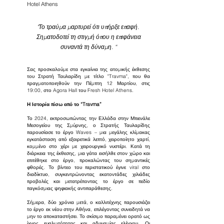
Hotel Athens
"Το τραύμα μαρτυρεί ότι υπήρξε επαφή.
Σηματοδοτεί τη στιγμή όπου η επιφάνεια
συναντά τη δύναμη. “
Σας προσκαλούμε στα εγκαίνια της ατομικής έκθεσης
του Στρατή Ταυλαρίδη με τίτλο "Travma", που θα
πραγματοποιηθούν την Πέμπτη 12 Μαρτίου, στις
19:00, στο Agora Hall του Fresh Hotel Athens.
Η Ιστορία πίσω από το “Travma”
Το 2024, εκπροσωπώντας την Ελλάδα στην Μπιενάλε
Μεσογείου της Σμύρνης, ο Στρατής Ταυλαρίδης
παρουσίασε το έργο Waves – μια μεγάλης κλίμακας
εγκατάσταση από εξαιρετικά λεπτό, χειροποίητο χαρτί,
κομμένο στο χέρι με χειρουργικό νυστέρι. Κατά τη
διάρκεια της έκθεσης, μια γάτα εισήλθε στον χώρο και
επιτέθηκε στο έργο, προκαλώντας του σημαντικές
φθορές. Το βίντεο του περιστατικού έγινε viral στο
διαδίκτυο, συγκεντρώνοντας εκατοντάδες χιλιάδες
προβολές και μετατρέποντας το έργο σε πεδίο
παγκόσμιας ψηφιακής αντιπαράθεσης.
Σήμερα, δύο χρόνια μετά, ο καλλιτέχνης παρουσιάζει
το έργο εκ νέου στην Αθήνα, επιλέγοντας συνειδητά να
μην το αποκαταστήσει. Το σκίσιμο παραμένει ορατό ως
ίχνος ευαλωτότητας και αδυναμίας ελέγχου. Οι