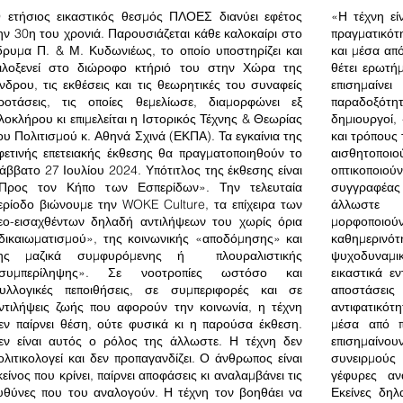
 ετήσιος εικαστικός θεσμός ΠΛΟΕΣ διανύει εφέτος
«Η τέχνη εί
ην 30η του χρονιά. Παρουσιάζεται κάθε καλοκαίρι στο
πραγματικότη
δρυμα Π. & Μ. Κυδωνιέως, το οποίο υποστηρίζει και
και μέσα από
ιλοξενεί στο διώροφο κτήριό του στην Χώρα της
θέτει ερωτήμ
νδρου, τις εκθέσεις και τις θεωρητικές του συναφείς
επισημαίνε
ροτάσεις, τις οποίες θεμελίωσε, διαμορφώνει εξ
παραδοξότητ
λοκλήρου κι επιμελείται η Ιστορικός Τέχνης & Θεωρίας
δημιουργοί,
ου Πολιτισμού κ. Αθηνά Σχινά (ΕΚΠΑ).
Τα εγκαίνια της
και τρόπους 
φετινής επετειακής έκθεσης θα πραγματοποιηθούν το
αισθητοπ
άββατο 27 Ιουλίου 2024. Υπότιτλος της έκθεσης είναι
οπτικοποιο
Προς τον Κήπο των Εσπερίδων». Την τελευταία
συγγραφέας 
ερίοδο βιώνουμε την WOKE Culture, τα επίχειρα των
άλλωστε 
εο-εισαχθέντων δηλαδή αντιλήψεων του χωρίς όρια
μορφοποι
δικαιωματισμού», της κοινωνικής «αποδόμησης» και
καθημερινότ
ης μαζικά συμφυρόμενης ή πλουραλιστικής
ψυχοδυναμικ
συμπερίληψης». Σε νοοτροπίες ωστόσο και
εικαστικά ε
υλλογικές πεποιθήσεις, σε συμπεριφορές και σε
αποστάσε
ντιλήψεις ζωής που αφορούν την κοινωνία, η τέχνη
αντιφατικότ
εν παίρνει θέση, ούτε φυσικά κι η παρούσα έκθεση.
μέσα από π
εν είναι αυτός ο ρόλος της άλλωστε. Η τέχνη δεν
επισημαίνο
ολιτικολογεί και δεν προπαγανδίζει. Ο άνθρωπος είναι
συνειρμού
κείνος που κρίνει, παίρνει αποφάσεις κι αναλαμβάνει τις
γέφυρες αν
υθύνες που του αναλογούν. Η τέχνη τον βοηθάει να
Εκείνες δηλ