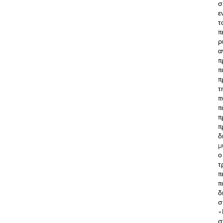
σ
ε
τ
π
ρ
α
π
π
π
τ
π
π
π
π
δ
μ
ο
τ
π
π
δ
σ
«
σ