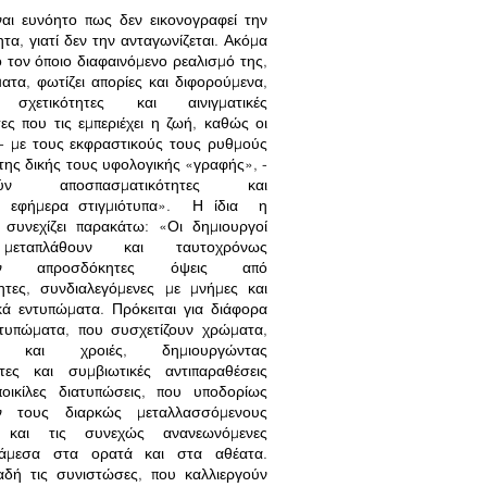
ναι ευνόητο πως δεν εικονογραφεί την
τα, γιατί δεν την ανταγωνίζεται. Ακόμα
 τον όποιο διαφαινόμενο ρεαλισμό της,
ατα, φωτίζει απορίες και διφορούμενα,
ι σχετικότητες και αινιγματικές
ες που τις εμπεριέχει η ζωή, καθώς οι
 - με τους εκφραστικούς τους ρυθμούς
της δικής τους υφολογικής «γραφής», -
οιούν αποσπασματικότητες και
ύν εφήμερα στιγμιότυπα». Η ίδια η
συνεχίζει παρακάτω: «Οι δημιουργοί
μεταπλάθουν και ταυτοχρόνως
ούν απροσδόκητες όψεις από
ητες, συνδιαλεγόμενες με μνήμες και
ά εντυπώματα. Πρόκειται για διάφορα
ντυπώματα, που συσχετίζουν χρώματα,
ις και χροιές, δημιουργώντας
ητες και συμβιωτικές αντιπαραθέσεις
οικίλες διατυπώσεις, που υποδορίως
υν τους διαρκώς μεταλλασσόμενους
ς και τις συνεχώς ανανεωνόμενες
άμεσα στα ορατά και στα αθέατα.
αδή τις συνιστώσες, που καλλιεργούν