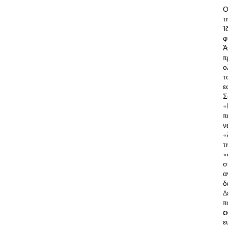
Ο
τ
Ί
φ
Ά
π
ο
τ
ε
Σ
«
π
ν
«
τ
«
σ
α
δ
Δ
π
ε
ε