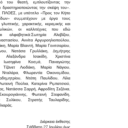
ό του θεατή, εμπλουτίζοντας την
ι δραστηριοποιώντας την σκέψη του».
 ΠΛΟΕΣ, με υπότιτλο «Προς τον Κήπο
ίδων» συμμετέχουν με έργα τους
 γλυπτικής, χαρακτικής, κεραμικής και
υλικών, οι καλλιτέχνες που εδώ
αι αλφαβητικά:Σωτηρία Αλεβίζου,
αστασίου, Αννίτα Αργυροηλιοπούλου,
κη, Μαρία Βλαντή, Μαρία Γενιτσαρίου,
ίνου, Νατάσα Γρυλλάκη, Δημήτρης
, Αλεξάνδρα Ισακίδη, Χριστίνα
, Ιωσηφίνα Κοσμά, Παναγιώτης
, Τζάνετ Λιοδάκη, Μαρία Νάγιου,
 Νταλάρα, Φλωρεντία Οικονομίδου,
δημητρίου, Ντέπη Παυλίδου, Λίλα
ωτεινή Πούλια, Κατερίνα Ριμπατσιού,
ας, Νατάσσα Σαρρή, Αφροδίτη Σεζένια,
κουρογιάννης, Φωτεινή Στεφανίδη,
να Συλίκου, Στρατής Ταυλαρίδης,
λιαράς.
Διάρκεια έκθεσης
Σάββατο 27 Ιουλίου έως