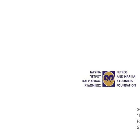
3
"
P
2